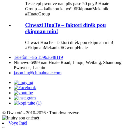
Teste epi pwouve nan plis pase 50 peyi! Huate
Group — kalite ou ka wè! #EkipmanMekanik
#HuateGroup
Chwazi HuaTe – faktori dirèk pou
ekipman min!
Chwazi HuaTe – faktori dirèk pou ekipman min!
#EkipmanMekanik #GwoupHuate
Telefòn: +86 15963648119
Nimewo 6999 nan Huate Road, Linqu, Weifang, Shandong
Pwovens, Lachin
jason.liu@chinahuate.com
© Dwa otè - 2010-2026 : Tout dwa rezève.
Voye Imèl