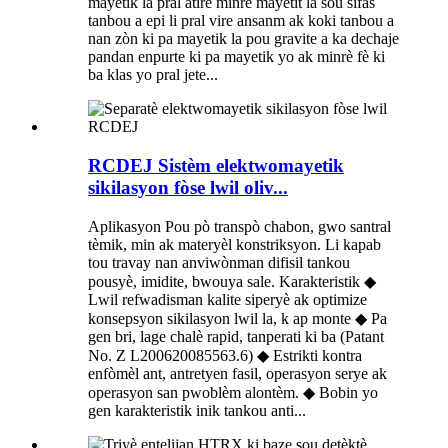
mayetik la pral atire minrè mayetit la sou sifas
tanbou a epi li pral vire ansanm ak koki tanbou a
nan zòn ki pa mayetik la pou gravite a ka dechaje
pandan enpurte ki pa mayetik yo ak minrè fè ki
ba klas yo pral jete...
RCDEJ Sistèm elektwomayetik
sikilasyon fòse lwil oliv...
Aplikasyon Pou pò transpò chabon, gwo santral
tèmik, min ak materyèl konstriksyon. Li kapab
tou travay nan anviwònman difisil tankou
pousyè, imidite, bwouya sale. Karakteristik ◆
Lwil refwadisman kalite siperyè ak optimize
konsepsyon sikilasyon lwil la, k ap monte ◆ Pa
gen bri, lage chalè rapid, tanperati ki ba (Patant
No. Z L200620085563.6) ◆ Estrikti kontra
enfòmèl ant, antretyen fasil, operasyon serye ak
operasyon san pwoblèm alontèm. ◆ Bobin yo
gen karakteristik inik tankou anti...