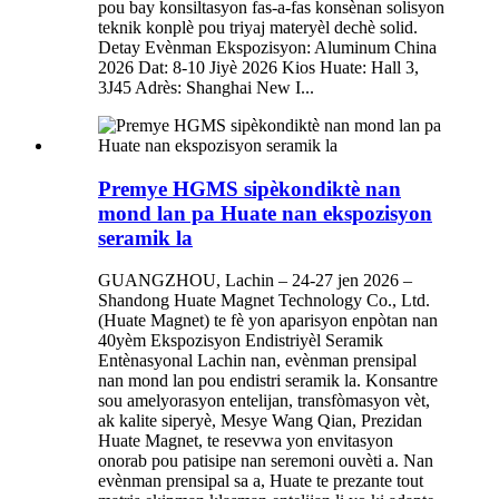
pou bay konsiltasyon fas-a-fas konsènan solisyon
teknik konplè pou triyaj materyèl dechè solid.
Detay Evènman Ekspozisyon: Aluminum China
2026 Dat: 8-10 Jiyè 2026 Kios Huate: Hall 3,
3J45 Adrès: Shanghai New I...
Premye HGMS sipèkondiktè nan
mond lan pa Huate nan ekspozisyon
seramik la
GUANGZHOU, Lachin – 24-27 jen 2026 –
Shandong Huate Magnet Technology Co., Ltd.
(Huate Magnet) te fè yon aparisyon enpòtan nan
40yèm Ekspozisyon Endistriyèl Seramik
Entènasyonal Lachin nan, evènman prensipal
nan mond lan pou endistri seramik la. Konsantre
sou amelyorasyon entelijan, transfòmasyon vèt,
ak kalite siperyè, Mesye Wang Qian, Prezidan
Huate Magnet, te resevwa yon envitasyon
onorab pou patisipe nan seremoni ouvèti a. Nan
evènman prensipal sa a, Huate te prezante tout