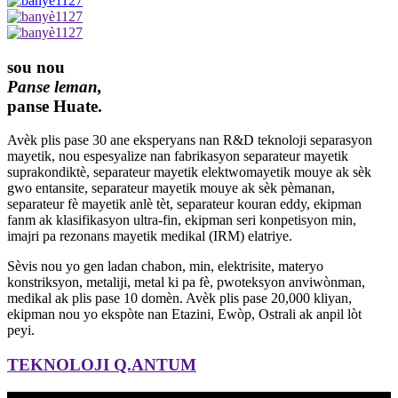
sou nou
Panse leman,
panse Huate.
Avèk plis pase 30 ane eksperyans nan R&D teknoloji separasyon
mayetik, nou espesyalize nan fabrikasyon separateur mayetik
suprakondiktè, separateur mayetik elektwomayetik mouye ak sèk
gwo entansite, separateur mayetik mouye ak sèk pèmanan,
separateur fè mayetik anlè tèt, separateur kouran eddy, ekipman
fanm ak klasifikasyon ultra-fin, ekipman seri konpetisyon min,
imajri pa rezonans mayetik medikal (IRM) elatriye.
Sèvis nou yo gen ladan chabon, min, elektrisite, materyo
konstriksyon, metaliji, metal ki pa fè, pwoteksyon anviwònman,
medikal ak plis pase 10 domèn. Avèk plis pase 20,000 kliyan,
ekipman nou yo ekspòte nan Etazini, Ewòp, Ostrali ak anpil lòt
peyi.
TEKNOLOJI Q.ANTUM