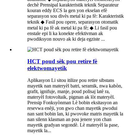
dechè Prensipal karakteristik teknik Separateur
kouran eddy ECS la gen yon ekselan efè
separasyon sou divès metal ki pa fè: Karakteristik
teknik ◆ Fasil pou opere, separasyon otomatik
metal ki pa fè ak metal ki pa fè; ◆ Li fasil pou
enstale epi li ka konekte efektivman ak
pwodiksyon nouvo ak ki deja egziste ...
HCT poud sèk pou retire fè
elektwomayetik
Aplikasyon Li sitou itilize pou retire sibstans
mayetik nan materyèl batri, seramik, nwa kabòn,
grafit, ignifuje, manje, poud polisaj latè ra,
materyèl fotovoltaik, pigman ak lòt materyèl.
Prensip Fonksyònman Lè bobin eksitasyon an
resevwa enèji, yon gwo chan mayetik pwodui
nan sant bobin lan, ki pwovoke matris mayetik la
nan silenn klasman an pou jenere yon chan
mayetik gradyan segondè. Lè materyèl la pase,
mayetik la...