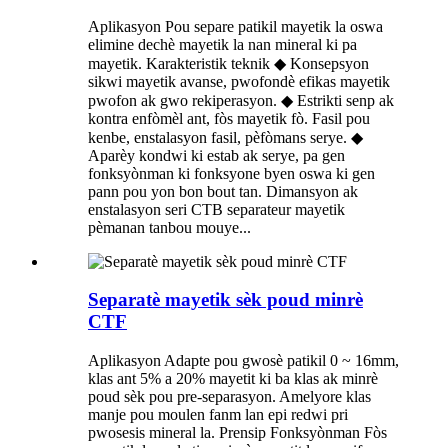
Aplikasyon Pou separe patikil mayetik la oswa
elimine dechè mayetik la nan mineral ki pa
mayetik. Karakteristik teknik ◆ Konsepsyon
sikwi mayetik avanse, pwofondè efikas mayetik
pwofon ak gwo rekiperasyon. ◆ Estrikti senp ak
kontra enfòmèl ant, fòs mayetik fò. Fasil pou
kenbe, enstalasyon fasil, pèfòmans serye. ◆
Aparèy kondwi ki estab ak serye, pa gen
fonksyònman ki fonksyone byen oswa ki gen
pann pou yon bon bout tan. Dimansyon ak
enstalasyon seri CTB separateur mayetik
pèmanan tanbou mouye...
Separatè mayetik sèk poud minrè
CTF
Aplikasyon Adapte pou gwosè patikil 0 ~ 16mm,
klas ant 5% a 20% mayetit ki ba klas ak minrè
poud sèk pou pre-separasyon. Amelyore klas
manje pou moulen fanm lan epi redwi pri
pwosesis mineral la. Prensip Fonksyònman Fòs