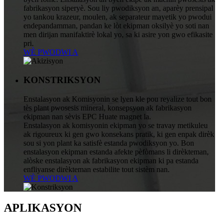
fabrikasyon siperyè. Sou liy pwodiksyon an, aparèy prensipal
yo tankou krazeur, moulen, ak separateur mayetik yo pwodui
endepandamman, pandan ke lòt ekipman oksilyè yo soti nan
men dirijan manifaktirè lokal yo, sa ki asire yon gwo efikasite
pri.
WÈ PWODWI A
KONSTRIKSYON
Enstalasyon ak Komisyonin se lyen kle pou reyalize tout bon
tès plant pwosesis mineral, konsepsyon ak fabrikasyon
ekipman nan sèvis EPC Huate magnet la.
Enstalasyon ak komisyonin ekipman yo se travay metikuleu
ak rigoureux ki gen gwo konsekans pratik, ki gen enpak dirèk
sou si yon plant ka satisfè estanda pwodiksyon yo. Bon
enstalasyon ekipman estanda afekte pèfòmans li dirèkteman,
alòske enstalasyon ak fabrikasyon ekipman ki pa estanda
enfliyanse dirèkteman estabilite tout sistèm nan.
WÈ PWODWI A
APLIKASYON