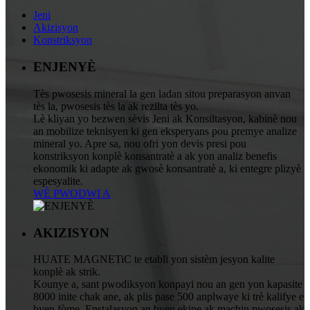
Jeni
Akizisyon
Konstriksyon
ENJENYÈ
Tès pwosesis mineral la gen ladan sitou preparasyon anvan
tès la, pwosesis tès la ak rezilta tès yo.
Lè kliyan yo bezwen sèvis Jeni ak Konsiltasyon, kabinè nou
an mobilize teknisyen ki gen eksperyans pou premye analize
mineral yo. Apre sa, nou ofri yon devis presi pou
konstriksyon konplè konsantratè a ak yon analiz benefis
ekonomik ki adapte ak gwosè konsantratè a, ki entegre plizyè
espesyalite.
WÈ PWODWI A
AKIZISYON
HUATE MAGNETiC te etabli yon sistèm jesyon kalite
konplè ak strik.
Kounye a, sant pwodiksyon konpayi nou an gen yon kapasite
8000 inite chak ane, ak plis pase 500 anplwaye ki trè kalifye e
byen fòme. Enstalasyon an byen ekipe ak machin pwosesis ak