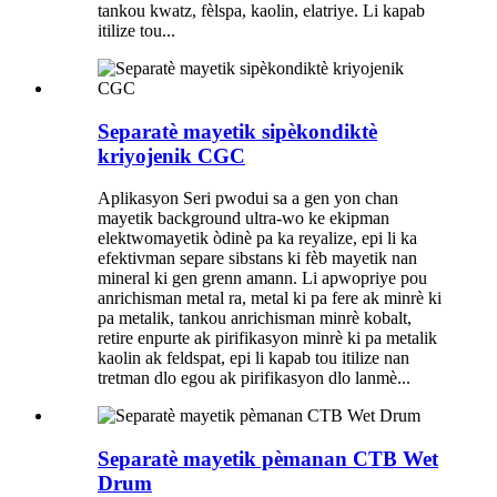
tankou kwatz, fèlspa, kaolin, elatriye. Li kapab
itilize tou...
Separatè mayetik sipèkondiktè
kriyojenik CGC
Aplikasyon Seri pwodui sa a gen yon chan
mayetik background ultra-wo ke ekipman
elektwomayetik òdinè pa ka reyalize, epi li ka
efektivman separe sibstans ki fèb mayetik nan
mineral ki gen grenn amann. Li apwopriye pou
anrichisman metal ra, metal ki pa fere ak minrè ki
pa metalik, tankou anrichisman minrè kobalt,
retire enpurte ak pirifikasyon minrè ki pa metalik
kaolin ak feldspat, epi li kapab tou itilize nan
tretman dlo egou ak pirifikasyon dlo lanmè...
Separatè mayetik pèmanan CTB Wet
Drum