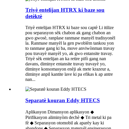
Triyè entelijan HTRX ki baze sou
detèktè
Triyè entelijan HTRX ki baze sou captè Li itilize
pou separasyon sèk chabon ak gang chabon an
gwo gwosè, ranplase ranmase manyèl tradisyonèl
la. Ranmase manyèl la gen pwoblèm tankou yon
to ranmase gang ki ba, move anviwònman travay
pou travayè manyèl yo, ak gwo entansite travay.
Triyè sèk entelijan an ka retire pifò gang nan
davans, diminye entansite travay travayè yo,
diminye konsomasyon enèji ak mete krazeur a,
diminye anpil kantite lave ki pa efikas k ap antre
nan...
Separatè kouran Eddy HTECS
Aplikasyon Dimansyon aplikasyon ◆
Pirifikasyon aliminyòm dechè ◆ Tri metal ki pa
fè ◆ Separasyon otomobil ak aparèy kay ki
abandone ◆ Separasyon materyèl ensinerasyon