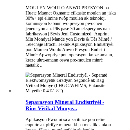
MOULEN WOULO ANWO PRESYON pa
Huate Magnet Ogmante efikasite moulen an jiska
30%+ epi elimine twòp moulen ak teknoloji
kominisyon kabann wo presyon pwochen
jenerasyon an. Plis pase 30 an eksperyans nan
fabrikasyon | Sèvis Jeni Customized | Anprint
Min Mondyal Mande yon Devis & Tès Minrè /
Telechaje Brochi Teknik Aplikasyon Endistriyèl
pou Moulen Woulo Anwo Presyon Endistri
Minrè: Apwopriye pou operasyon kraze amann,
kraze ultra-amann oswa pre-moulen minrè
metalik ...
Separasyon Mineral Endistriyèl -
Rins Vètikal Mouye...
Aplikasyon Pwodui sa a ka itilize pou retire
enpurte ak pirifye mineral ki pa metalik tankou
kwatz, fèlspa, minrè nefelin ak kaolin.