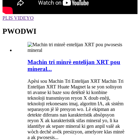
PLIS VIDEYO
PWODWI
Machin tri minrè entelijan XRT pou
mineral...
Apèsi sou Machin Tri Entelijan XRT Machin Tri
Entelijan XRT Huate Magnet la se yon solisyon
tri avanse ki baze sou detèktè ki konbine
teknoloji transmisyon reyon X doub enèji,
teknoloji rekonesans imaj, algoritm IA, ak sistèm
separasyon jè lè presyon wo. Lè ekipman an
detekte diferans nan karakteristik absòpsyon
reyon X ak karakteristik sifas mineral yo, li ka
idantifye ak separe mineral ki gen anpil valè ak
wòch dechè avèk presizyon, amelyore klas minrè
a ak pwosesis...