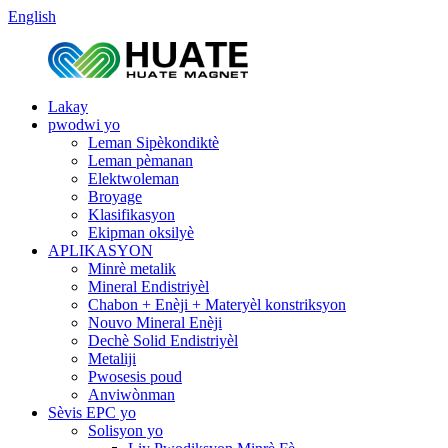
English
Lakay
pwodwi yo
Leman Sipèkondiktè
Leman pèmanan
Elektwoleman
Broyage
Klasifikasyon
Ekipman oksilyè
APLIKASYON
Minrè metalik
Mineral Endistriyèl
Chabon + Enèji + Materyèl konstriksyon
Nouvo Mineral Enèji
Dechè Solid Endistriyèl
Metaliji
Pwosesis poud
Anviwònman
Sèvis EPC yo
Solisyon yo