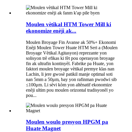
Moulen vètikal HTM Tower Mill ki
ekonomize enèji ak...
Moulen Broyage Fin Avanse ak 50%+ Ekonomi
Enèji Moulen Tower Huate HTM Seri a (Moulen
Broyage Vètikal Agitasyon) reprezante yon
solisyon trè efikas ki fèt pou operasyon broyage
fin ak ultrafin kontinyèl. Fabrike pa Huate, yon
faktori moulen broyage vètikal premye klas nan
Lachin, li jere gwosè patikil manje optimal soti
nan 5mm a 50μm, bay yon rafinman pwodwi sib
≤100μm. Li sèvi kòm yon altènatif ekonomize
enèji ultim pou moulen orizontal tradisyonèl yo
pou...
Moulen woulo presyon HPGM pa
Huate Magnet