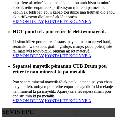
ki pa fere ak minrè ki pa metalik, tankou anrichisman minrè
kobalt, retire enpurte ak pirifikasyon minrè ki pa metalik
kaolin ak feldspat, epi li kapab tou itilize nan tretman dlo egou
ak pirifikasyon dlo lanmè ak lòt domèn.
VIZYON DETAY
KONTAKTE KOUNYE A
HCT poud sèk pou retire fè elektwomayetik
Li sitou itilize pou retire sibstans mayetik nan materyèl batri,
seramik, nwa kabòn, grafit, ignifuje, manje, poud polisaj latè
ra, materyèl fotovoltaik, pigman ak lòt materyèl.
VIZYON DETAY
KONTAKTE KOUNYE A
Separatè mayetik pèmanan CTB Drum pou
retire fè nan mineral ki pa metalik
Pou separe mineral mayetik fò ak patikil amann pa yon chan
mayetik fèb, oubyen pou retire enpurte mayetik fò ki melanje
nan mineral ki pa mayetik. Aparèy sa a fèt espesyalman pou
endistri min ki pa metalik.
VIZYON DETAY
KONTAKTE KOUNYE A
SÈVIS EPC