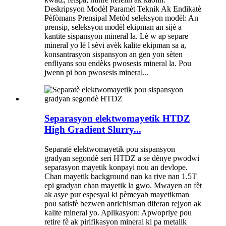
Deskripsyon Modèl Paramèt Teknik Ak Endikatè
Pèfòmans Prensipal Metòd seleksyon modèl: An
prensip, seleksyon modèl ekipman an sijè a
kantite sispansyon mineral la. Lè w ap separe
mineral yo lè l sèvi avèk kalite ekipman sa a,
konsantrasyon sispansyon an gen yon sèten
enfliyans sou endèks pwosesis mineral la. Pou
jwenn pi bon pwosesis mineral...
Separasyon elektwomayetik HTDZ
High Gradient Slurry...
Separatè elektwomayetik pou sispansyon
gradyan segondè seri HTDZ a se dènye pwodwi
separasyon mayetik konpayi nou an devlope.
Chan mayetik background nan ka rive nan 1.5T
epi gradyan chan mayetik la gwo. Mwayen an fèt
ak asye pur espesyal ki pèmeyab mayetikman
pou satisfè bezwen anrichisman diferan rejyon ak
kalite mineral yo. Aplikasyon: Apwopriye pou
retire fè ak pirifikasyon mineral ki pa metalik