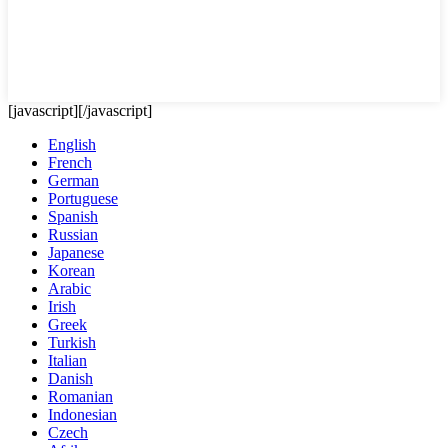
[javascript]
[/javascript]
English
French
German
Portuguese
Spanish
Russian
Japanese
Korean
Arabic
Irish
Greek
Turkish
Italian
Danish
Romanian
Indonesian
Czech