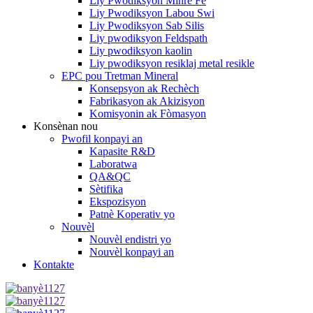
Liy Pwodiksyon Minrè Fè
Liy Pwodiksyon Labou Swi
Liy Pwodiksyon Sab Silis
Liy pwodiksyon Feldspath
Liy pwodiksyon kaolin
Liy pwodiksyon resiklaj metal resikle
EPC pou Tretman Mineral
Konsepsyon ak Rechèch
Fabrikasyon ak Akizisyon
Komisyonin ak Fòmasyon
Konsènan nou
Pwofil konpayi an
Kapasite R&D
Laboratwa
QA&QC
Sètifika
Ekspozisyon
Patnè Koperativ yo
Nouvèl
Nouvèl endistri yo
Nouvèl konpayi an
Kontakte