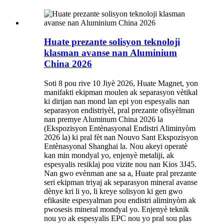
Huate prezante solisyon teknoloji
klasman avanse nan Aluminium
China 2026
Soti 8 pou rive 10 Jiyè 2026, Huate Magnet, yon
manifakti ekipman moulen ak separasyon vètikal
ki dirijan nan mond lan epi yon espesyalis nan
separasyon endistriyèl, pral prezante ofisyèlman
nan premye Aluminum China 2026 la
(Ekspozisyon Entènasyonal Endistri Aliminyòm
2026 la) ki pral fèt nan Nouvo Sant Ekspozisyon
Entènasyonal Shanghai la. Nou akeyi operatè
kan min mondyal yo, enjenyè metaliji, ak
espesyalis resiklaj pou vizite nou nan Kios 3J45.
Nan gwo evènman ane sa a, Huate pral prezante
seri ekipman triyaj ak separasyon mineral avanse
dènye kri li yo, li kreye solisyon ki gen gwo
efikasite espesyalman pou endistri aliminyòm ak
pwosesis mineral mondyal yo. Enjenyè teknik
nou yo ak espesyalis EPC nou yo pral sou plas