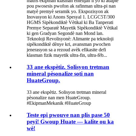
matris ekipman klasman entelijan li yo ki adapte
pou pwosesis pwofon ak rafinman ultra-pi nan
matyè premyè seramik yo. Ekspozisyon ak
Inovasyon ki Anons Spesyal 1. LCGC5T/300
HGMS Sipèkondiktè Vètikal ki Ba Tanperati
Premye Separatè Mayetik Sipèkondiktè Vètikal
ki gen Gradyan Segondè nan Mond lan.
Teknoloji Revolisyonè: Alimante pa teknoloji
sipèkondiktè dènye kri, avansman pwochen
jenerasyon sa a rezoud avèk efikasite defi
klasman fizik mayetik ultra-fin, ultra-fèb...
33 ane ekspètiz. Solisyon tretman
mineral pèsonalize soti nan
HuateGroup.
33 ane ekspètiz. Solisyon tretman mineral
pèsonalize nan men HuateGroup.
#EkipmanMekanik #HuateGroup
Teste epi pwouve nan plis pase 50
peyi! Gwoup Huate — kalite ou ka
wè!