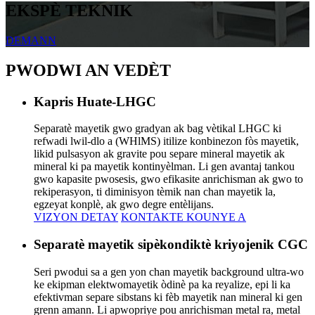
EKSPÈ TEKNIK
DEMANN
PWODWI AN VEDÈT
Kapris Huate-LHGC
Separatè mayetik gwo gradyan ak bag vètikal LHGC ki
refwadi lwil-dlo a (WHlMS) itilize konbinezon fòs mayetik,
likid pulsasyon ak gravite pou separe mineral mayetik ak
mineral ki pa mayetik kontinyèlman. Li gen avantaj tankou
gwo kapasite pwosesis, gwo efikasite anrichisman ak gwo to
rekiperasyon, ti diminisyon tèmik nan chan mayetik la,
egzeyat konplè, ak gwo degre entèlijans.
VIZYON DETAY
KONTAKTE KOUNYE A
Separatè mayetik sipèkondiktè kriyojenik CGC
Seri pwodui sa a gen yon chan mayetik background ultra-wo
ke ekipman elektwomayetik òdinè pa ka reyalize, epi li ka
efektivman separe sibstans ki fèb mayetik nan mineral ki gen
grenn amann. Li apwopriye pou anrichisman metal ra, metal